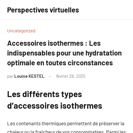
Aller
Perspectives virtuelles
au
contenu
Uncategorized
Accessoires isothermes : Les
indispensables pour une hydratation
optimale en toutes circonstances
par
Louise KESTEL
février 28, 2025
Aucun
commentaire
Les différents types
d’accessoires isothermes
Les contenants thermiques permettent de préserver la
chaleur ou la fraîcheur de vos consommables. Parmi les