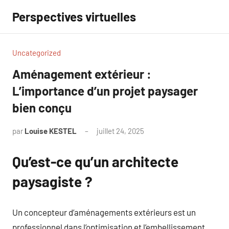
Aller
Perspectives virtuelles
au
contenu
Uncategorized
Aménagement extérieur :
L’importance d’un projet paysager
bien conçu
par
Louise KESTEL
juillet 24, 2025
Aucun
commentaire
Qu’est-ce qu’un architecte
paysagiste ?
Un concepteur d’aménagements extérieurs est un
professionnel dans l’optimisation et l’embellissement