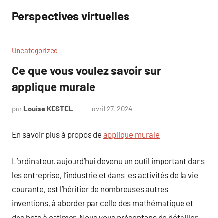
Aller
Perspectives virtuelles
au
contenu
Uncategorized
Ce que vous voulez savoir sur
applique murale
par
Louise KESTEL
avril 27, 2024
Aucun
commentaire
En savoir plus à propos de
applique murale
L’ordinateur, aujourd’hui devenu un outil important dans
les entreprise, l’industrie et dans les activités de la vie
courante, est l’héritier de nombreuses autres
inventions, à aborder par celle des mathématique et
des bots à estimer. Nous vous présentons de détailler