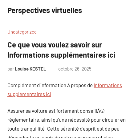
Aller
Perspectives virtuelles
au
contenu
Uncategorized
Ce que vous voulez savoir sur
Informations supplémentaires ici
par
Louise KESTEL
octobre 26, 2025
Aucun
commentaire
Complément d’information à propos de
Informations
supplémentaires ici
Assurer sa voiture est fortement conseillÃ©
réglementaire, ainsi qu’une nécessité pour circuler en
toute tranquillité. Cette sérénité d’esprit est de peu
dépendante au choix de votre assurance et plus