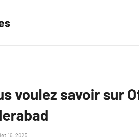
les
s voulez savoir sur Of
yderabad
llet 16, 2025
Aucun