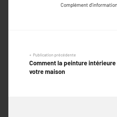
Complément d’information
Navigation
Publication précédente
Comment la peinture intérieure 
de
votre maison
l’article