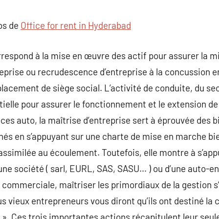
commentaire
pos de
Office for rent in Hyderabad
rrespond à la mise en œuvre des actif pour assurer la 
treprise ou recrudescence d’entreprise à la concussion e
ement de siège social. L’activité de conduite, du sec
tielle pour assurer le fonctionnement et le extension de
èces auto, la maîtrise d’entreprise sert à éprouvée des b
onnés en s’appuyant sur une charte de mise en marche b
 assimilée au écoulement. Toutefois, elle montre à s’app
’une société ( sarl, EURL, SAS, SASU… ) ou d’une auto-ent
e commerciale, maîtriser les primordiaux de la gestion 
s vieux entrepreneurs vous diront qu’ils ont destiné la 
 Ces trois importantes actions récapitulent leur seul