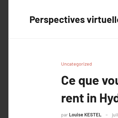
Aller
au
Perspectives virtuel
contenu
Uncategorized
Ce que vou
rent in H
par
Louise KESTEL
jui