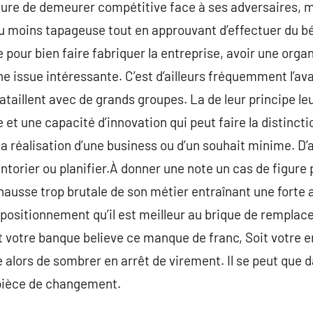
cture de demeurer compétitive face à ses adversaires, m
ou moins tapageuse tout en approuvant d’effectuer du bén
 pour bien faire fabriquer la entreprise, avoir une organ
 une issue intéressante. C’est d’ailleurs fréquemment l’av
bataillent avec de grands groupes. La de leur principe l
et une capacité d’innovation qui peut faire la distincti
 réalisation d’une business ou d’un souhait minime. D’au
entorier ou planifier.À donner une note un cas de figure 
hausse trop brutale de son métier entraînant une forte
positionnement qu’il est meilleur au brique de remplac
it votre banque believe ce manque de franc, Soit votre e
alors de sombrer en arrêt de virement. Il se peut que d
 pièce de changement.