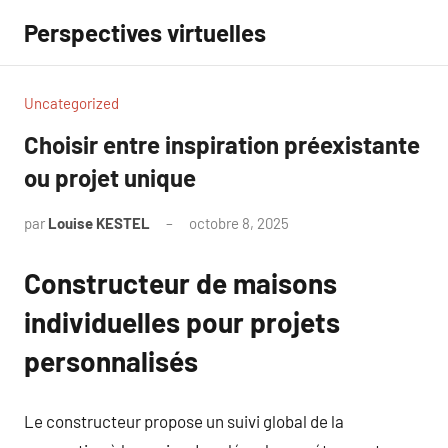
Aller
Perspectives virtuelles
au
contenu
Uncategorized
Choisir entre inspiration préexistante
ou projet unique
par
Louise KESTEL
octobre 8, 2025
Aucun
commentaire
Constructeur de maisons
individuelles pour projets
personnalisés
Le constructeur propose un suivi global de la