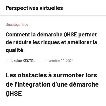
Aller
Perspectives virtuelles
au
contenu
Uncategorized
Comment la démarche QHSE permet
de réduire les risques et améliorer la
qualité
par
Louise KESTEL
novembre 22, 2024
Aucun
commentaire
Les obstacles à surmonter lors
de l’intégration d’une démarche
QHSE