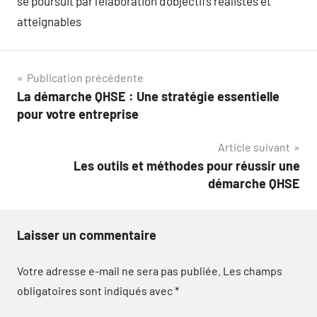
se poursuit par l’élaboration d’objectifs réalistes et
atteignables
Navigation
Publication précédente
La démarche QHSE : Une stratégie essentielle
de
pour votre entreprise
l’article
Article suivant
Les outils et méthodes pour réussir une
démarche QHSE
Laisser un commentaire
Votre adresse e-mail ne sera pas publiée.
Les champs
obligatoires sont indiqués avec
*