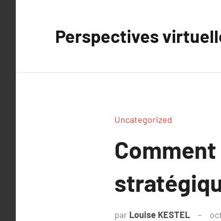
Aller
au
Perspectives virtuel
contenu
Uncategorized
Comment l
stratégiq
par
Louise KESTEL
oc