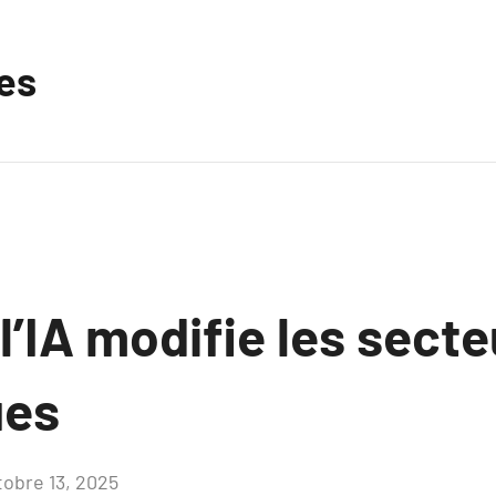
les
’IA modifie les secte
ues
tobre 13, 2025
Aucun