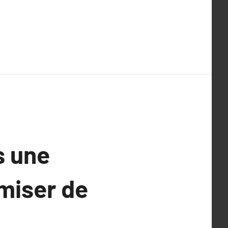
s une
miser de