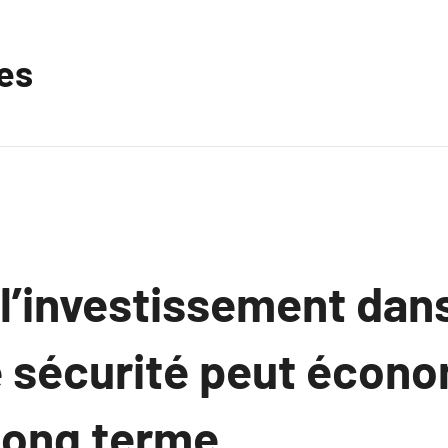
les
’investissement dan
 sécurité peut écono
 long terme