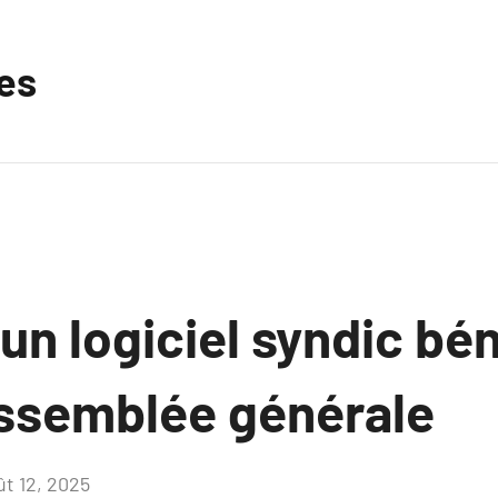
les
n logiciel syndic bé
’assemblée générale
ût 12, 2025
Aucun