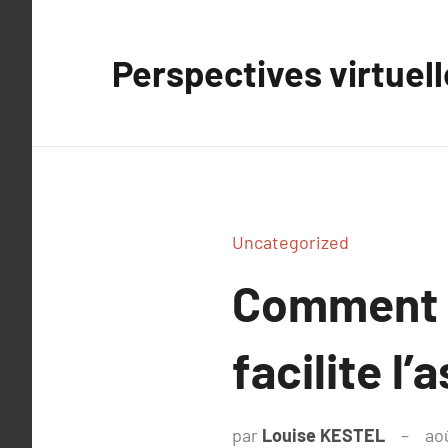
Aller
au
Perspectives virtuel
contenu
Uncategorized
Comment u
facilite l
par
Louise KESTEL
ao