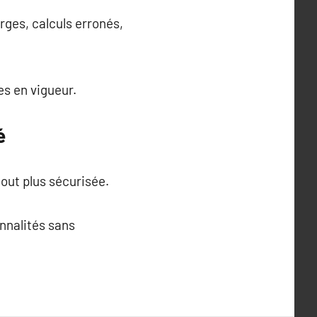
rges, calculs erronés,
s en vigueur.
é
tout plus sécurisée.
onnalités sans