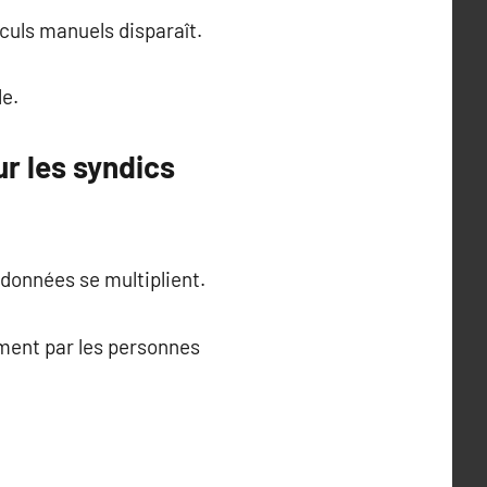
lculs manuels disparaît.
le.
r les syndics
s données se multiplient.
ment par les personnes