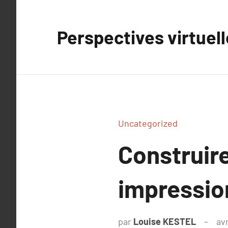
Aller
au
Perspectives virtuel
contenu
Uncategorized
Construire
impression
par
Louise KESTEL
avr