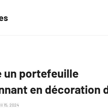
les
 un portefeuille
nant en décoration d’
il 15, 2024
Aucun