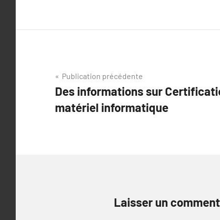
Navigation
Publication précédente
Des informations sur Certificat
de
matériel informatique
l’article
Laisser un comment