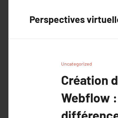
Aller
au
Perspectives virtuel
contenu
Uncategorized
Création d
Webflow : 
différenc