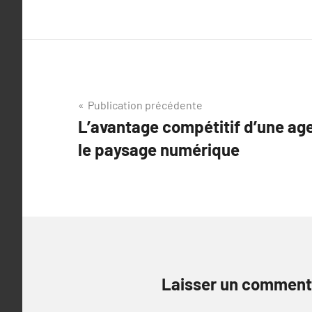
Navigation
Publication précédente
L’avantage compétitif d’une a
de
le paysage numérique
l’article
Laisser un comment