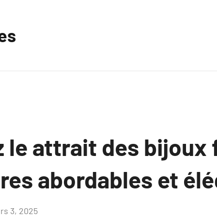
les
le attrait des bijoux 
ires abordables et él
rs 3, 2025
Aucun