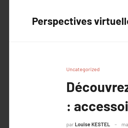
Aller
au
Perspectives virtuel
contenu
Uncategorized
Découvrez 
: accesso
par
Louise KESTEL
ma