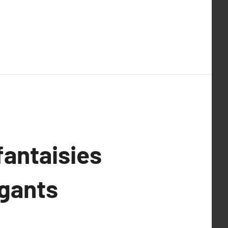
fantaisies
égants