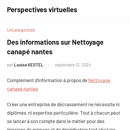
Aller
Perspectives virtuelles
au
contenu
Uncategorized
Des informations sur Nettoyage
canapé nantes
par
Louise KESTEL
septembre 12, 2024
Aucun
commentaire
Complément d’information à propos de
Nettoyage
canapé nantes
Créer une entreprise de décrassement ne nécessite ni
diplômes, ni expertise particulière. Tout à chacun peut
se lancer à son compte dans le métier pour des
missions de ménage et de désinfection tant chez les