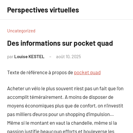
Aller
Perspectives virtuelles
au
contenu
Uncategorized
Des informations sur pocket quad
par
Louise KESTEL
août 10, 2025
Aucun
commentaire
Texte de référence à propos de
pocket quad
Acheter un vélo le plus souvent n’est pas un fait que l’on
accomplit témérairement. A moins de disposer de
moyens économiques plus que de confort, on n’investit
pas milliers d’euros pour un shopping d’impulsion…
Même si le montant en vaut la chandelle, même si la
passion justifie beaucoup efforts et bouleverse les