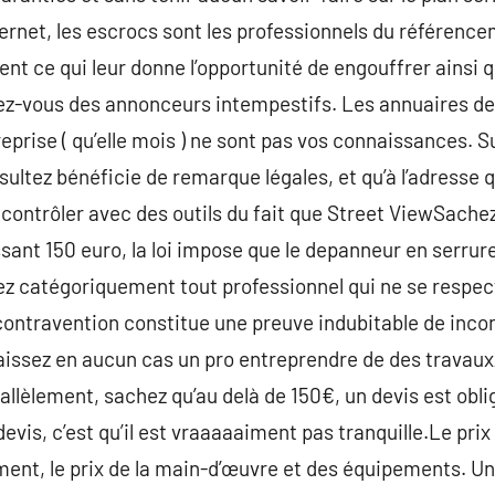
ternet, les escrocs sont les professionnels du référenc
nt ce qui leur donne l’opportunité de engouffrer ainsi q
ez-vous des annonceurs intempestifs. Les annuaires de 
eprise ( qu’elle mois ) ne sont pas vos connaissances. S
sultez bénéficie de remarque légales, et qu’à l’adresse q
e contrôler avec des outils du fait que Street ViewSach
ssant 150 euro, la loi impose que le depanneur en serrur
uez catégoriquement tout professionnel qui ne se respe
 contravention constitue une preuve indubitable de incon
aissez en aucun cas un pro entreprendre de des travaux
allèlement, sachez qu’au delà de 150€, un devis est obl
 devis, c’est qu’il est vraaaaaiment pas tranquille.Le prix 
ement, le prix de la main-d’œuvre et des équipements. 