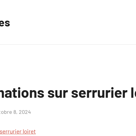
les
ations sur serrurier l
tobre 8, 2024
Aucun
commentaire
serrurier loiret