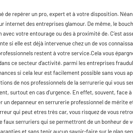
qué de repérer un pro, expert et à votre disposition. Néa
sur internet des entreprises glamour. De même, le bouch
ion avec votre entourage ou des à proximité de. C’est ass
te si elle est déjà intervenue chez un de vos connaissan
 professionnels restent à votre service.Cela vous épargn
dans ce secteur d’activité. parmi les entreprises frau
ances si cela leur est facilement possible sans vous ap
ions de nos professionnels de la serrurerie qui vous ser
nt, surtout en cas d’urgence. En effet, souvent, face à
r un depanneur en serrurerie professionnel de mérite et 
rreur qui peut etres très car, vous risquez de vous retr
e faux serruriers qui se permettront de un bonheur de 
ranties et sans tenir aucun savoir-faire sur le plan ser