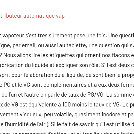
commentaire
stributeur automatique vap
ut vapoteur s’est très sûrement posé une fois. Une quest
ligne, par email, ou aussi au tablette, une question qui s
? Nous allons lire les étiquettes qui ornent nos flacons 
brication du liquide et expliquer son rôle. S’il est deu
sprit pour l’élaboration du e-liquide, ce sont bien le propy
 Le PG et le VG sont complémentaires et à eux deux forme
 de l’un et l’autre on parle de taux de PG/VG. La somme 
ux de VG est équivalente à 100 moins le taux de VG. Le p
ativement visqueux, peu volatile, quasiment inodore et p
’humidité de l’air ). Si le fait de savoir qu’il est utilisé
’est un composant d’antigel, et autres liquides de freins