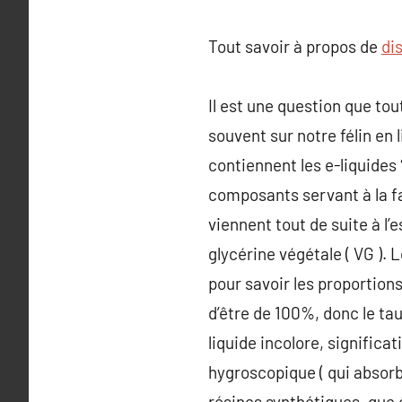
Tout savoir à propos de
di
Il est une question que to
souvent sur notre félin en 
contiennent les e-liquides 
composants servant à la fa
viennent tout de suite à l’e
glycérine végétale ( VG ).
pour savoir les proportions
d’être de 100%, donc le ta
liquide incolore, signific
hygroscopique ( qui absorbe l
résines synthétiques, que c