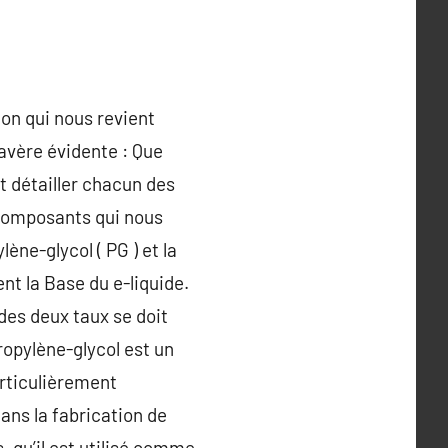
ion qui nous revient
’avère évidente : Que
et détailler chacun des
x composants qui nous
lène-glycol ( PG ) et la
nt la Base du e-liquide.
des deux taux se doit
ropylène-glycol est un
articulièrement
 dans la fabrication de
, qu’il est utilisé comme