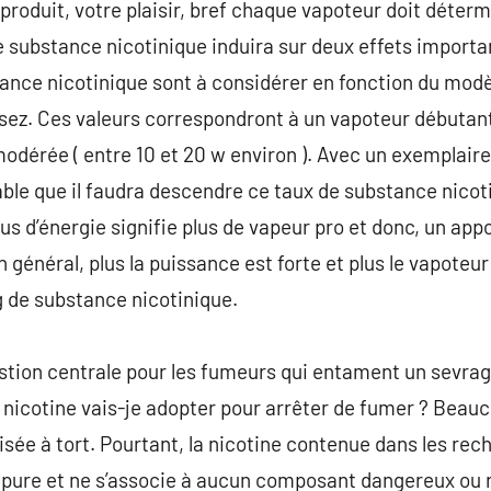
produit, votre plaisir, bref chaque vapoteur doit déterm
 substance nicotinique induira sur deux effets importan
nce nicotinique sont à considérer en fonction du modè
isez. Ces valeurs correspondront à un vapoteur débutant 
dérée ( entre 10 et 20 w environ ). Avec un exemplaire
bable que il faudra descendre ce taux de substance nicoti
 plus d’énergie signifie plus de vapeur pro et donc, un a
n général, plus la puissance est forte et plus le vapote
 de substance nicotinique.
estion centrale pour les fumeurs qui entament un sevra
e nicotine vais-je adopter pour arrêter de fumer ? Beau
isée à tort. Pourtant, la nicotine contenue dans les rec
 pure et ne s’associe à aucun composant dangereux ou r