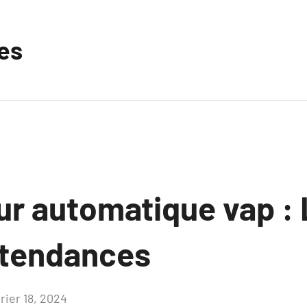
les
ur automatique vap :
 tendances
rier 18, 2024
Aucun