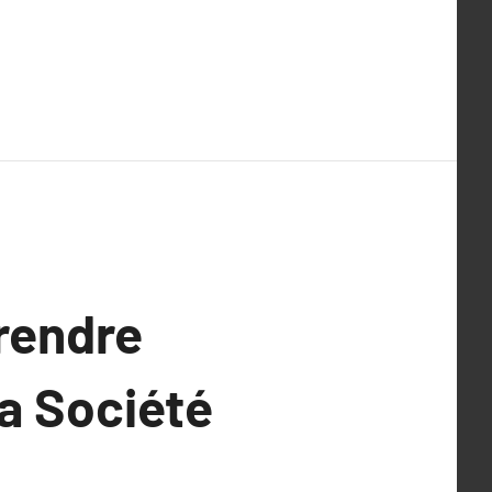
rendre
la Société