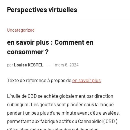
Aller
Perspectives virtuelles
au
contenu
Uncategorized
en savoir plus : Comment en
consommer ?
par
Louise KESTEL
mars 6, 2024
Aucun
commentaire
Texte de référence à propos de
en savoir plus
L’huile de CBD se achète globalement par direction
sublingual. Les gouttes sont placées sous la langue
pendant un peu plus d’une minute avant d’être avalées,
permettant aux fabriqué actifs du Cannabidiol ( CBD )
d’être absorbés par les glandes sublinguales