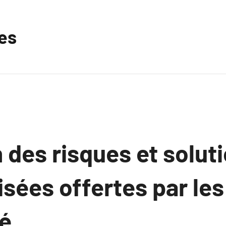
les
 des risques et solut
isées offertes par le
té