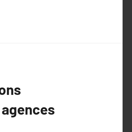
ions
s agences