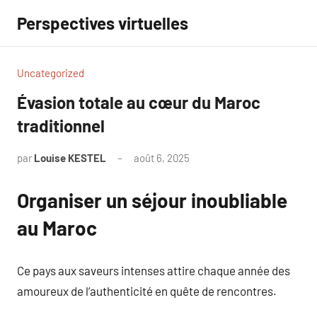
Aller
Perspectives virtuelles
au
contenu
Uncategorized
Évasion totale au cœur du Maroc
traditionnel
par
Louise KESTEL
août 6, 2025
Aucun
commentaire
Organiser un séjour inoubliable
au Maroc
Ce pays aux saveurs intenses attire chaque année des
amoureux de l’authenticité en quête de rencontres.