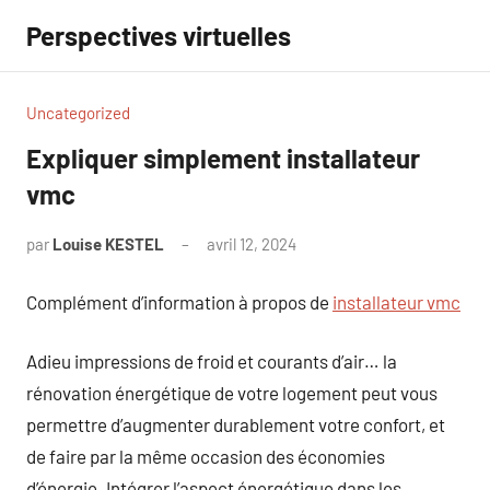
Aller
Perspectives virtuelles
au
contenu
Uncategorized
Expliquer simplement installateur
vmc
par
Louise KESTEL
avril 12, 2024
Aucun
commentaire
Complément d’information à propos de
installateur vmc
Adieu impressions de froid et courants d’air… la
rénovation énergétique de votre logement peut vous
permettre d’augmenter durablement votre confort, et
de faire par la même occasion des économies
d’énergie. Intégrer l’aspect énergétique dans les