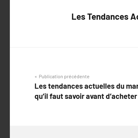
Les Tendances Ac
Navigation
Publication précédente
Les tendances actuelles du mar
de
qu’il faut savoir avant d’achet
l’article