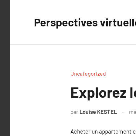
Aller
au
Perspectives virtuel
contenu
Uncategorized
Explorez 
par
Louise KESTEL
ma
Acheter un appartement es