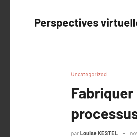
Aller
au
Perspectives virtuel
contenu
Uncategorized
Fabriquer
processus 
par
Louise KESTEL
no