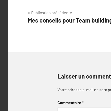
Navigation
Publication précédente
Mes conseils pour Team buildin
de
l’article
Laisser un comment
Votre adresse e-mail ne sera p
Commentaire
*