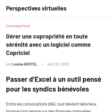
Aller
Perspectives virtuelles
au
contenu
Uncategorized
Gérer une copropriété en toute
sérénité avec un logiciel comme
Copriciel
par
Louise KESTEL
août 28, 2025
Aucun
commentaire
Passer d’Excel à un outil pensé
pour les syndics bénévoles
Entre les convocations d’AG, tout devient laborieux
lorsque tout repose sur des formules manuelles.