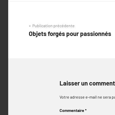
Navigation
Publication précédente
Objets forgés pour passionnés
de
l’article
Laisser un comment
Votre adresse e-mail ne sera p
Commentaire
*