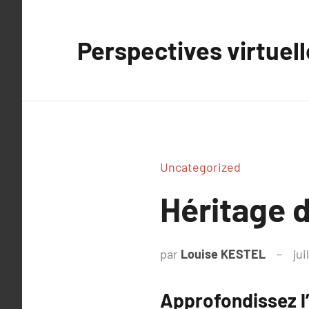
Aller
au
Perspectives virtuel
contenu
Uncategorized
Héritage d
par
Louise KESTEL
jui
Approfondissez l’