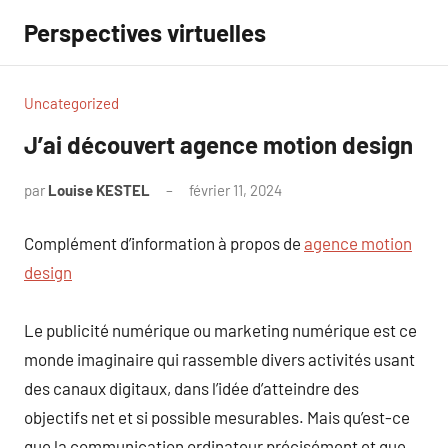
Aller
Perspectives virtuelles
au
contenu
Uncategorized
J’ai découvert agence motion design
par
Louise KESTEL
février 11, 2024
Aucun
commentaire
Complément d’information à propos de
agence motion
design
Le publicité numérique ou marketing numérique est ce
monde imaginaire qui rassemble divers activités usant
des canaux digitaux, dans l’idée d’atteindre des
objectifs net et si possible mesurables. Mais qu’est-ce
que la communication ordinateur précisément et que