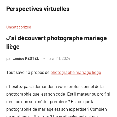
Aller
Perspectives virtuelles
au
contenu
Uncategorized
J’ai découvert photographe mariage
liège
par
Louise KESTEL
avril 11, 2024
Aucun
commentaire
Tout savoir à propos de
photographe mariage liège
n’hésitez pas à demander à votre professionnel de la
photographie quel est son code. Est il mateur ou pro ? si
c’est ou non son métier première ? Est ce que la
photographie de mariage est son expertise ? Combien
de mariage a t il toiture ? Le professionnel est par