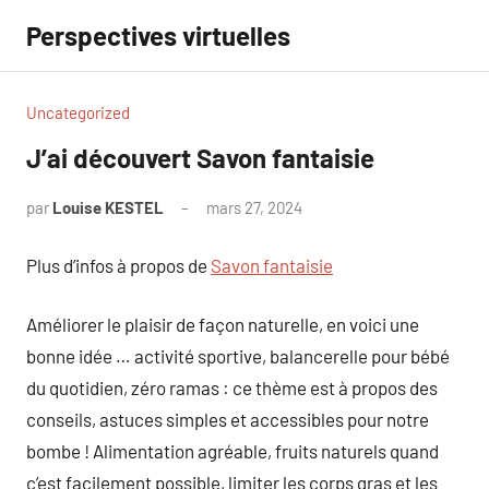
Aller
Perspectives virtuelles
au
contenu
Uncategorized
J’ai découvert Savon fantaisie
par
Louise KESTEL
mars 27, 2024
Aucun
commentaire
Plus d’infos à propos de
Savon fantaisie
Améliorer le plaisir de façon naturelle, en voici une
bonne idée … activité sportive, balancerelle pour bébé
du quotidien, zéro ramas : ce thème est à propos des
conseils, astuces simples et accessibles pour notre
bombe ! Alimentation agréable, fruits naturels quand
c’est facilement possible, limiter les corps gras et les