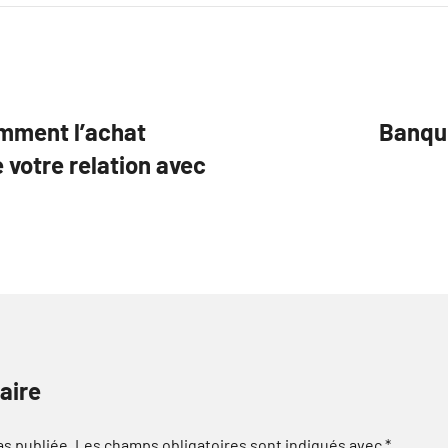
omment l’achat
Banqu
 votre relation avec
aire
as publiée.
Les champs obligatoires sont indiqués avec
*