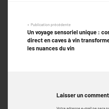
Navigation
Publication précédente
Un voyage sensoriel unique : c
de
direct en caves à vin transforme
l’article
les nuances du vin
Laisser un comment
Votre adresse e-mail ne sera p