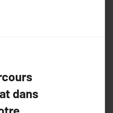
rcours
hat dans
otre