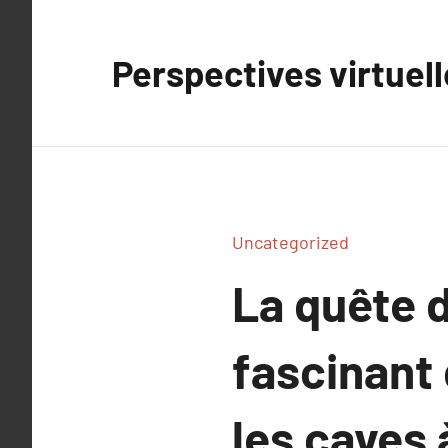
Aller
au
Perspectives virtuel
contenu
Uncategorized
La quête d
fascinant 
les caves 