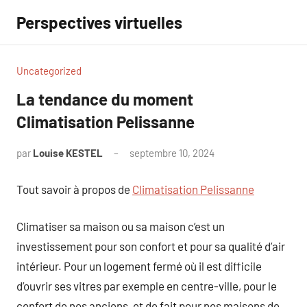
Aller
Perspectives virtuelles
au
contenu
Uncategorized
La tendance du moment
Climatisation Pelissanne
par
Louise KESTEL
septembre 10, 2024
Aucun
commentaire
Tout savoir à propos de
Climatisation Pelissanne
Climatiser sa maison ou sa maison c’est un
investissement pour son confort et pour sa qualité d’air
intérieur. Pour un logement fermé où il est difficile
d’ouvrir ses vitres par exemple en centre-ville, pour le
confort de nos anciens, et de fait pour nos maisons de