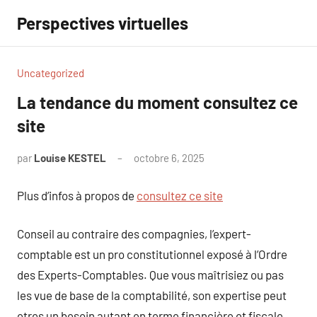
Aller
Perspectives virtuelles
au
contenu
Uncategorized
La tendance du moment consultez ce
site
par
Louise KESTEL
octobre 6, 2025
Aucun
commentaire
Plus d’infos à propos de
consultez ce site
Conseil au contraire des compagnies, l’expert-
comptable est un pro constitutionnel exposé à l’Ordre
des Experts-Comptables. Que vous maîtrisiez ou pas
les vue de base de la comptabilité, son expertise peut
etres un besoin autant en terme financière et fiscale