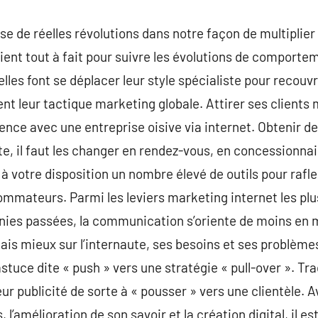
se de réelles révolutions dans notre façon de multiplie
aient tout à fait pour suivre les évolutions de comporte
lles font se déplacer leur style spécialiste pour recouvr
nt leur tactique marketing globale. Attirer ses clients 
érence avec une entreprise oisive via internet. Obtenir de
ite, il faut les changer en rendez-vous, en concessionna
votre disposition un nombre élevé de outils pour rafler
sommateurs. Parmi les leviers marketing internet les plu
es passées, la communication s’oriente de moins en moi
mais mieux sur l’internaute, ses besoins et ses problème
tuce dite « push » vers une stratégie « pull-over ». Tra
ur publicité de sorte à « pousser » vers une clientèle. A
s, l’amélioration de son savoir et la création digital, il