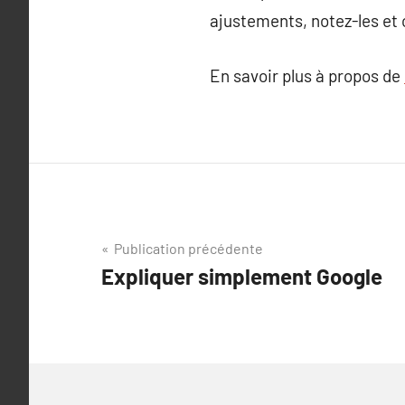
ajustements, notez-les et o
En savoir plus à propos de
Navigation
Publication précédente
Expliquer simplement Google
de
l’article