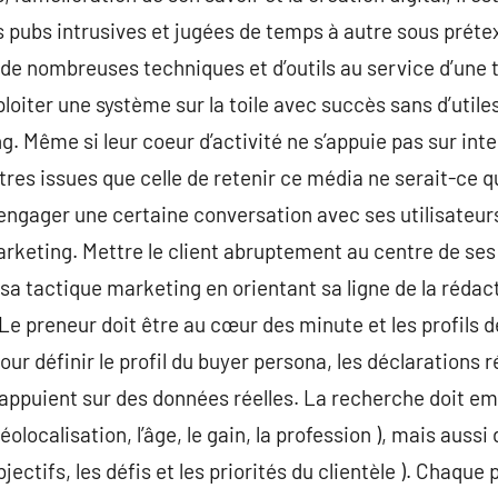
s pubs intrusives et jugées de temps à autre sous prét
de nombreuses techniques et d’outils au service d’une t
loiter une système sur la toile avec succès sans d’uti
g. Même si leur coeur d’activité ne s’appuie pas sur int
tres issues que celle de retenir ce média ne serait-ce q
ngager une certaine conversation avec ses utilisateurs.
arketing. Mettre le client abruptement au centre de se
sa tactique marketing en orientant sa ligne de la rédacti
 Le preneur doit être au cœur des minute et les profils 
 définir le profil du buyer persona, les déclarations r
’appuient sur des données réelles. La recherche doit e
olocalisation, l’âge, le gain, la profession ), mais auss
ectifs, les défis et les priorités du clientèle ). Chaque 