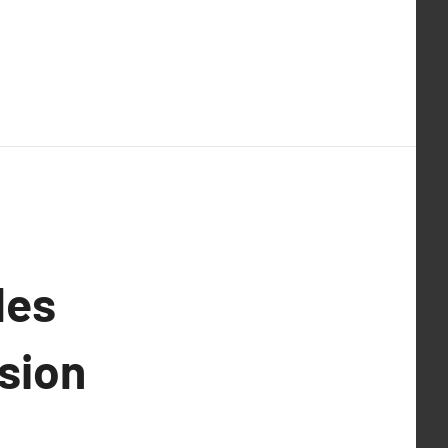
les
ision