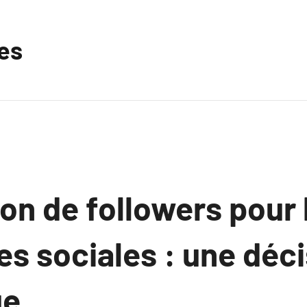
les
ion de followers pour 
s sociales : une déc
ue