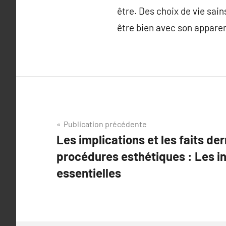
être. Des choix de vie sain
être bien avec son appare
Navigation
Publication précédente
Les implications et les faits der
de
procédures esthétiques : Les i
l’article
essentielles