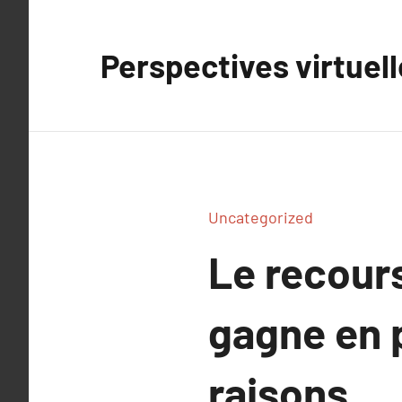
Aller
au
Perspectives virtuel
contenu
Uncategorized
Le recours
gagne en p
raisons