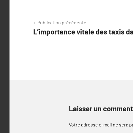
Navigation
Publication précédente
L’importance vitale des taxis d
de
l’article
Laisser un comment
Votre adresse e-mail ne sera p