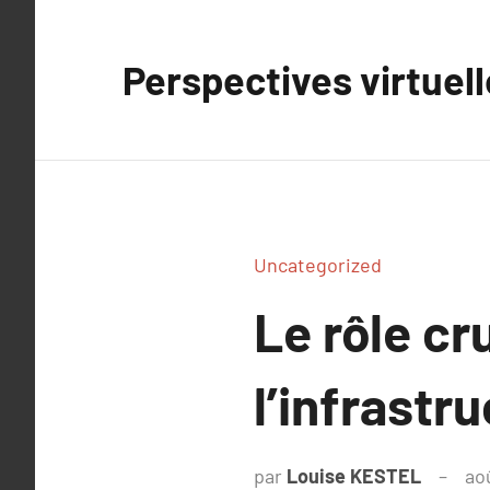
Aller
au
Perspectives virtuel
contenu
Uncategorized
Le rôle cr
l’infrastr
par
Louise KESTEL
ao