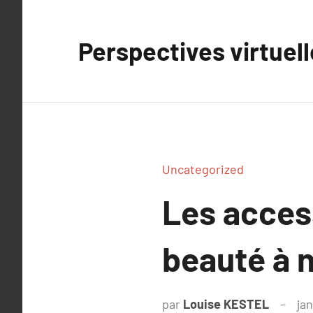
Aller
au
Perspectives virtuel
contenu
Uncategorized
Les access
beauté à 
par
Louise KESTEL
jan