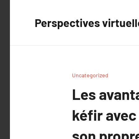
Aller
au
Perspectives virtuel
contenu
Uncategorized
Les avant
kéfir avec
son propre