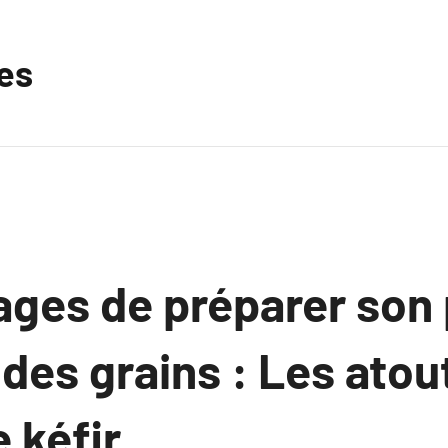
les
ages de préparer son
 des grains : Les atou
 kéfir.