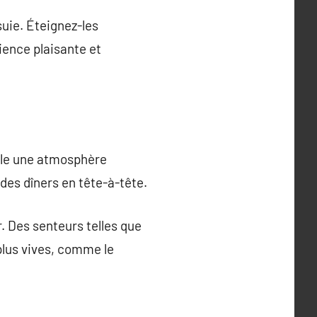
suie. Éteignez-les
ience plaisante et
lle une atmosphère
des dîners en tête-à-tête.
. Des senteurs telles que
plus vives, comme le