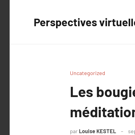
Aller
au
Perspectives virtuel
contenu
Uncategorized
Les bougie
méditation
par
Louise KESTEL
se