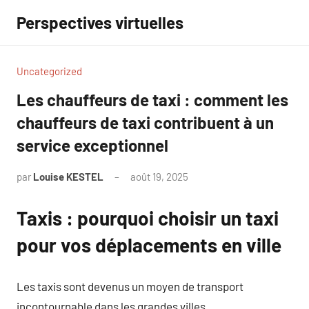
Aller
Perspectives virtuelles
au
contenu
Uncategorized
Les chauffeurs de taxi : comment les
chauffeurs de taxi contribuent à un
service exceptionnel
par
Louise KESTEL
août 19, 2025
Aucun
commentaire
Taxis : pourquoi choisir un taxi
pour vos déplacements en ville
Les taxis sont devenus un moyen de transport
incontournable dans les grandes villes.