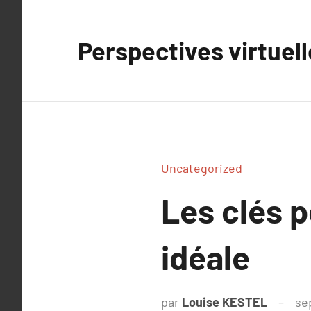
Aller
au
Perspectives virtuel
contenu
Uncategorized
Les clés p
idéale
par
Louise KESTEL
se