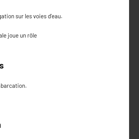
gation sur les voies d’eau.
ale joue un rôle
s
mbarcation.
n