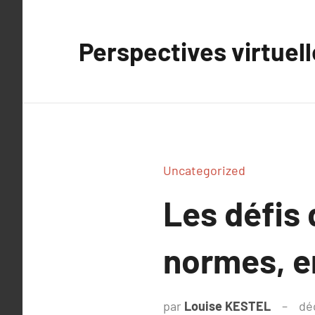
Aller
au
Perspectives virtuel
contenu
Uncategorized
Les défis d
normes, en
par
Louise KESTEL
dé