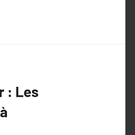
r : Les
 à