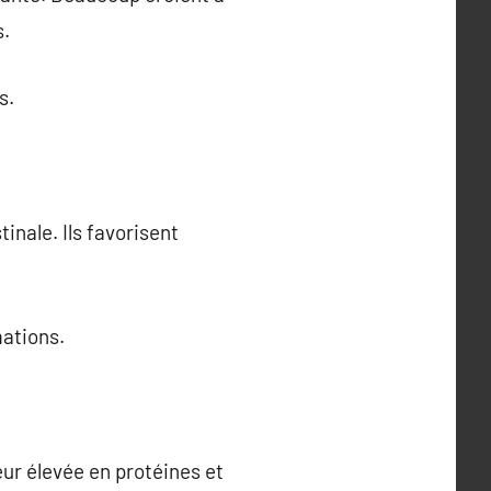
s.
s.
inale. Ils favorisent
mations.
ur élevée en protéines et