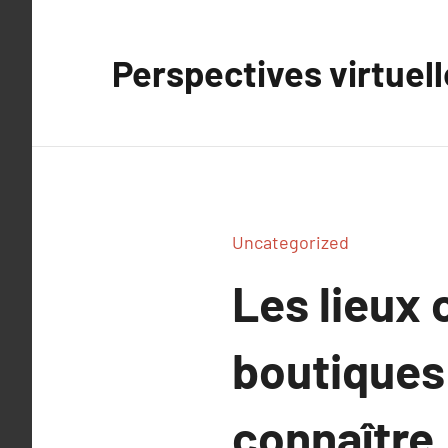
Aller
au
Perspectives virtuel
contenu
Uncategorized
Les lieux 
boutiques 
connaître.