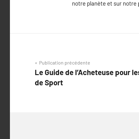
notre planète et sur notre
Navigation
Publication précédente
Le Guide de l’Acheteuse pour l
de
de Sport
l’article