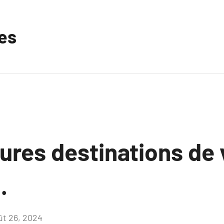
les
eures destinations de
.
ût 26, 2024
Aucun