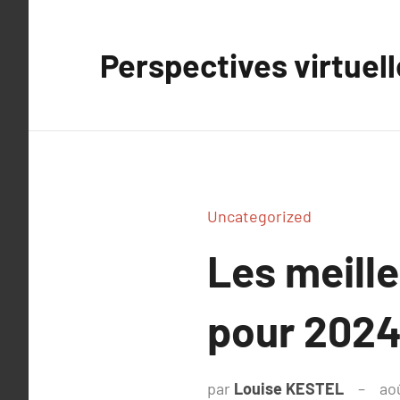
Aller
au
Perspectives virtuel
contenu
Uncategorized
Les meill
pour 2024
par
Louise KESTEL
ao