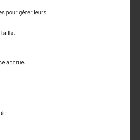
es pour gérer leurs
taille.
ce accrue.
é :