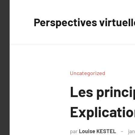
Aller
au
Perspectives virtuel
contenu
Uncategorized
Les princ
Explicati
par
Louise KESTEL
jan