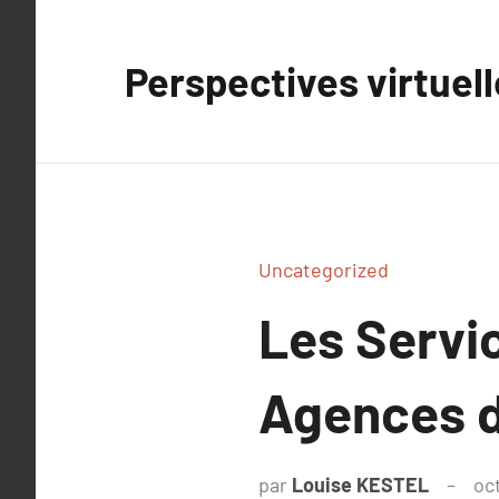
Aller
au
Perspectives virtuel
contenu
Uncategorized
Les Servic
Agences 
par
Louise KESTEL
oc