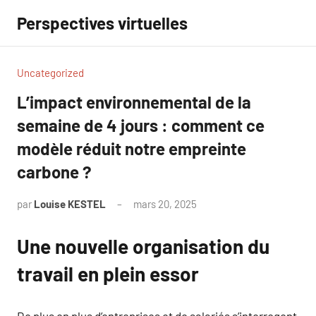
Aller
Perspectives virtuelles
au
contenu
Uncategorized
L’impact environnemental de la
semaine de 4 jours : comment ce
modèle réduit notre empreinte
carbone ?
par
Louise KESTEL
mars 20, 2025
Aucun
commentaire
Une nouvelle organisation du
travail en plein essor
De plus en plus d’entreprises et de salariés s’interrogent