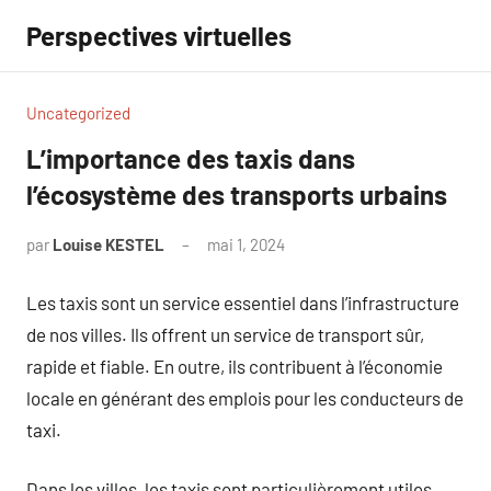
Aller
Perspectives virtuelles
au
contenu
Uncategorized
L’importance des taxis dans
l’écosystème des transports urbains
par
Louise KESTEL
mai 1, 2024
Aucun
commentaire
Les taxis sont un service essentiel dans l’infrastructure
de nos villes. Ils offrent un service de transport sûr,
rapide et fiable. En outre, ils contribuent à l’économie
locale en générant des emplois pour les conducteurs de
taxi.
Dans les villes, les taxis sont particulièrement utiles