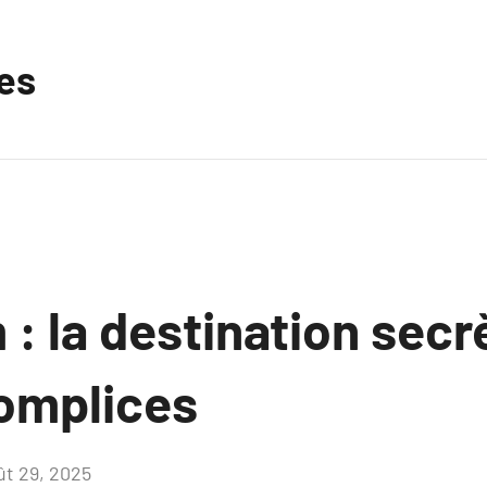
les
: la destination secr
omplices
ût 29, 2025
Aucun