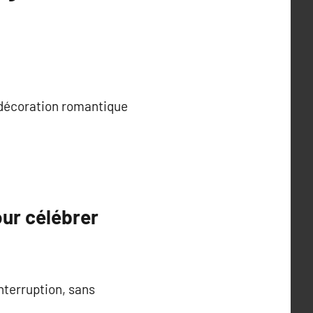
 décoration romantique
our célébrer
nterruption, sans