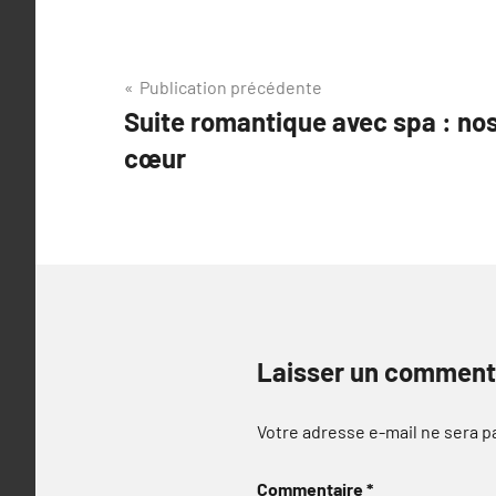
Navigation
Publication précédente
Suite romantique avec spa : no
de
cœur
l’article
Laisser un comment
Votre adresse e-mail ne sera p
Commentaire
*