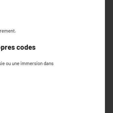
trement.
ropres codes
isie ou une immersion dans