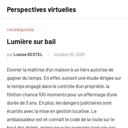
Aller
Perspectives virtuelles
au
contenu
Uncategorized
Lumière sur bail
par
Louise KESTEL
octobre 25, 2025
Aucun
commentaire
Donner la maîtrise d’un maison à un tiers autorise de
gagner du temps. En effet, suivant une étude dirigée sur
le temps engagé dans le contrôle d’un propriété, la
finition chance 100 moments pour un affermage d’une
durée de 3 ans. En plus, les dangers judiciaires sont
écartés avec la mise en gestion locative. Le
ambassadeur est et connaît le code de la route sur le
bout des doigts, même pour les supports textuels ces